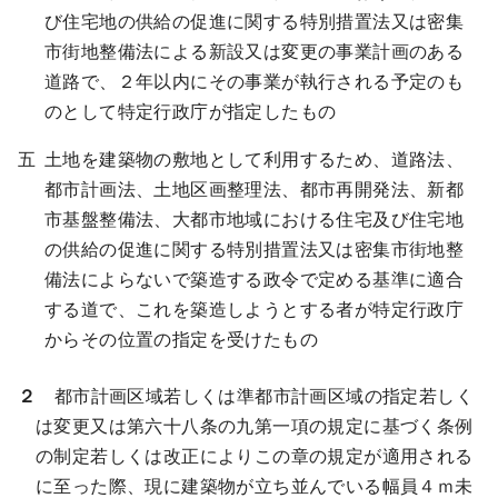
び住宅地の供給の促進に関する特別措置法又は密集
市街地整備法による新設又は変更の事業計画のある
道路で、２年以内にその事業が執行される予定のも
のとして特定行政庁が指定したもの
土地を建築物の敷地として利用するため、道路法、
都市計画法、土地区画整理法、都市再開発法、新都
市基盤整備法、大都市地域における住宅及び住宅地
の供給の促進に関する特別措置法又は密集市街地整
備法によらないで築造する政令で定める基準に適合
する道で、これを築造しようとする者が特定行政庁
からその位置の指定を受けたもの
２
都市計画区域若しくは準都市計画区域の指定若しく
は変更又は第六十八条の九第一項の規定に基づく条例
の制定若しくは改正によりこの章の規定が適用される
に至った際、現に建築物が立ち並んでいる幅員４ｍ未