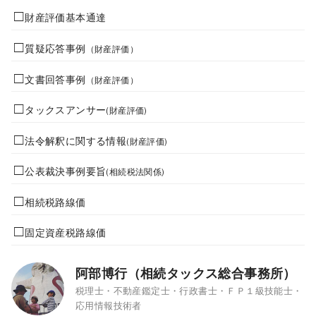
財産評価基本通達
質疑応答事例
（財産評価）
文書回答事例
（財産評価）
タックスアンサー
(財産評価)
法令解釈に関する情報
(財産評価)
公表裁決事例要旨
(相続税法関係)
相続税路線価
固定資産税路線価
阿部博行（相続タックス総合事務所）
税理士・不動産鑑定士・行政書士・ＦＰ１級技能士・
応用情報技術者