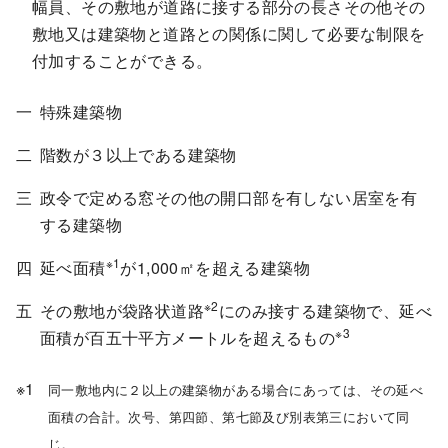
幅員、その敷地が道路に接する部分の長さその他その
敷地又は建築物と道路との関係に関して必要な制限を
付加することができる。
特殊建築物
階数が３以上である建築物
政令で定める窓その他の開口部を有しない居室を有
する建築物
※1
延べ面積
が1,000㎡を超える建築物
※2
その敷地が袋路状道路
にのみ接する建築物で、延べ
※3
面積が百五十平方メートルを超えるもの
同一敷地内に２以上の建築物がある場合にあっては、その延べ
面積の合計。次号、第四節、第七節及び別表第三において同
じ。