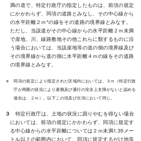
満の道で、特定行政庁の指定したものは、前項の規定
にかかわらず、同項の道路とみなし、その中心線から
※
の水平距離２ｍ
の線をその道路の境界線とみなす。
ただし、当該道がその中心線からの水平距離２ｍ未満
で崖地、川、線路敷地その他これらに類するものに沿
う場合においては、当該崖地等の道の側の境界線及び
その境界線から道の側に水平距離４ｍの線をその道路
の境界線とみなす。
同項の規定により指定された区域内においては、３ｍ（特定行政
庁が周囲の状況により避難及び通行の安全上支障がないと認める
場合は、２ｍ）。以下この項及び次項において同じ。
３
特定行政庁は、土地の状況に因りやむを得ない場合
においては、前項の規定にかかわらず、同項に規定す
る中心線からの水平距離については２ｍ未満1.35メー
トル以上の範囲内において、同項に規定するがけ地等